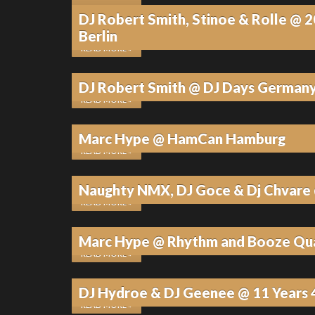
DJ Robert Smith, Stinoe & Rolle @ 2
13. JULI 2026
•
KEINE KOMMENTARE
Berlin
READ MORE »
17. JUNI 2026
•
KEINE KOMMENTARE
DJ Robert Smith @ DJ Days German
READ MORE »
17. JUNI 2026
•
KEINE KOMMENTARE
Marc Hype @ HamCan Hamburg
READ MORE »
17. JUNI 2026
•
KEINE KOMMENTARE
Naughty NMX, DJ Goce & Dj Chvare
READ MORE »
17. JUNI 2026
•
KEINE KOMMENTARE
Marc Hype @ Rhythm and Booze Qua
READ MORE »
4. JUNI 2026
•
KEINE KOMMENTARE
DJ Hydroe & DJ Geenee @ 11 Years 
READ MORE »