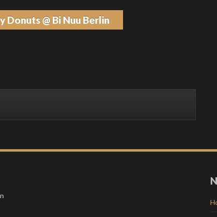
ty Donuts @ Bi Nuu Berlin
N
in
H