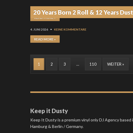
4. JUNI 2026
•
KEINE KOMMENTARE
20 Years Born 2 Roll & 12 Years Dus
READ MORE »
4. JUNI 2026
•
KEINE KOMMENTARE
READ MORE »
1
2
3
…
110
WEITER »
Keep it Dusty
Keep It Dusty is a premium vinyl only DJ Agency based 
Hamburg & Berlin / Germany.