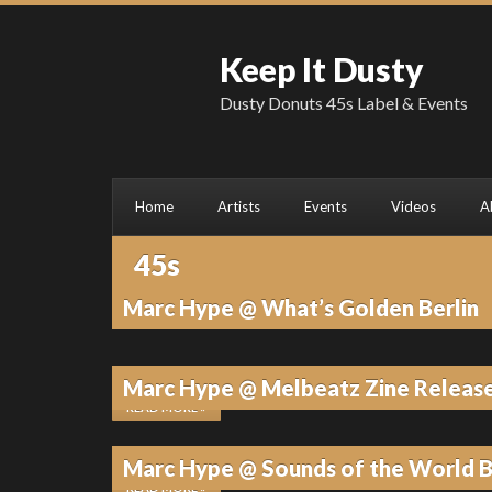
Keep It Dusty
Dusty Donuts 45s Label & Events
Home
Artists
Events
Videos
A
45s
Marc Hype @ What’s Golden Berlin
13. JULI 2026
•
KEINE KOMMENTARE
Marc Hype @ Melbeatz Zine Release
READ MORE »
13. JULI 2026
•
KEINE KOMMENTARE
Marc Hype @ Sounds of the World B
READ MORE »