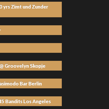
0 yrs Zimt und Zunder
y
 @ Groovelyn Skopje
simodo Bar Berlin
45 Bandits Los Angeles