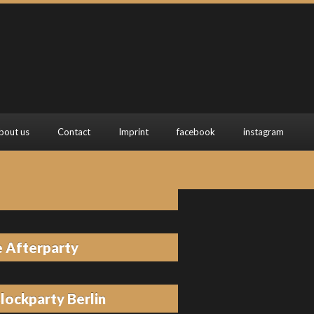
bout us
Contact
Imprint
facebook
instagram
 Afterparty
lockparty Berlin